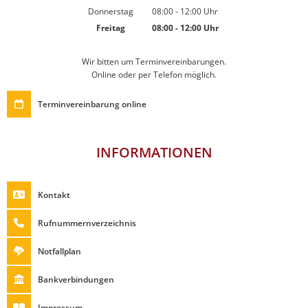
Von 14:00 bis 18:00 Uhr
Donnerstag
08:00
-
12:00
Uhr
Von 08:00 bis 12:00 Uhr
Freitag
08:00
-
12:00
Uhr
Von 08:00 bis 12:00 Uhr
Wir bitten um Terminvereinbarungen.
Online oder per Telefon möglich.
Terminvereinbarung online
INFORMATIONEN
Kontakt
Rufnummernverzeichnis
Notfallplan
Bankverbindungen
Impressum