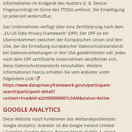
Informationen im Endgerät des Nutzers (z. B. Device-
Fingerprinting) im Sinne des TTDSG umfasst. Die Einwilligung
ist jederzeit widerrufbar.
Das Unternehmen verfügt über eine Zertifizierung nach dem
„EU-US Data Privacy Framework“ (DPF). Der DPF ist ein
Übereinkommen zwischen der Europäischen Union und den
USA, der die Einhaltung europäischer Datenschutzstandards
bei Datenverarbeitungen in den USA gewährleisten soll. Jedes
nach dem DPF zertifizierte Unternehmen verpflichtet sich,
diese Datenschutzstandards einzuhalten. Weitere
Informationen hierzu erhalten Sie vom Anbieter unter
folgendem Link:
https://www.dataprivacyframework.gov/s/participant-
search/participant-detail?
contact=true&id=a2zt000000001L5AAI&status=Active
GOOGLE ANALYTICS
Diese Website nutzt Funktionen des Webanalysedienstes
Google Analytics. Anbieter ist die Google Ireland Limited
(„Google“), Gordon House, Barrow Street, Dublin 4, Irland.