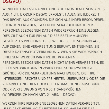
DSGVO)
WENN DIE DATENVERARBEITUNG AUF GRUNDLAGE VON ART. 6
ABS. 1 LIT. E ODER F DSGVO ERFOLGT, HABEN SIE JEDERZEIT
DAS RECHT, AUS GRÜNDEN, DIE SICH AUS IHRER BESONDEREN
SITUATION ERGEBEN, GEGEN DIE VERARBEITUNG IHRER
PERSONENBEZOGENEN DATEN WIDERSPRUCH EINZULEGEN;
DIES GILT AUCH FÜR EIN AUF DIESE BESTIMMUNGEN
GESTÜTZTES PROFILING. DIE JEWEILIGE RECHTSGRUNDLAGE,
AUF DENEN EINE VERARBEITUNG BERUHT, ENTNEHMEN SIE
DIESER DATENSCHUTZERKLÄRUNG. WENN SIE WIDERSPRUCH
EINLEGEN, WERDEN WIR IHRE BETROFFENEN
PERSONENBEZOGENEN DATEN NICHT MEHR VERARBEITEN, ES
SEI DENN, WIR KÖNNEN ZWINGENDE SCHUTZWÜRDIGE
GRÜNDE FÜR DIE VERARBEITUNG NACHWEISEN, DIE IHRE
INTERESSEN, RECHTE UND FREIHEITEN ÜBERWIEGEN ODER DIE
VERARBEITUNG DIENT DER GELTENDMACHUNG, AUSÜBUNG
ODER VERTEIDIGUNG VON RECHTSANSPRÜCHEN
(WIDERSPRUCH NACH ART. 21 ABS. 1 DSGVO).
WERDEN IHRE PERSONENBEZOGENEN DATEN VERARBEITET,
UM DIREKTWERBUNG ZU BETREIBEN, SO HABEN SIE DAS