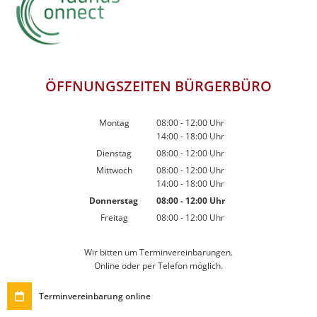
ÖFFNUNGSZEITEN BÜRGERBÜRO
Montag
08:00
-
12:00
Uhr
14:00
-
18:00
Von 08:00 bis 12:00 Uhr
Uhr
Von 14:00 bis 18:00 Uhr
Dienstag
08:00
-
12:00
Uhr
Von 08:00 bis 12:00 Uhr
Mittwoch
08:00
-
12:00
Uhr
14:00
-
18:00
Von 08:00 bis 12:00 Uhr
Uhr
Von 14:00 bis 18:00 Uhr
Donnerstag
08:00
-
12:00
Uhr
Von 08:00 bis 12:00 Uhr
Freitag
08:00
-
12:00
Uhr
Von 08:00 bis 12:00 Uhr
Wir bitten um Terminvereinbarungen.
Online oder per Telefon möglich.
Terminvereinbarung online