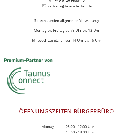
+49 6126 9955-40
rathaus@huenstetten.de
Sprechstunden allgemeine Verwaltung:
Montag bis Freitag von 8 Uhr bis 12 Uhr
Mittwoch zusätzlich von 14 Uhr bis 19 Uhr
ÖFFNUNGSZEITEN BÜRGERBÜRO
Montag
08:00
-
12:00
Uhr
14:00
-
18:00
Von 08:00 bis 12:00 Uhr
Uhr