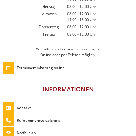
Von 14:00 bis 18:00 Uhr
Dienstag
08:00
-
12:00
Uhr
Von 08:00 bis 12:00 Uhr
Mittwoch
08:00
-
12:00
Uhr
14:00
-
18:00
Von 08:00 bis 12:00 Uhr
Uhr
Von 14:00 bis 18:00 Uhr
Donnerstag
08:00
-
12:00
Uhr
Von 08:00 bis 12:00 Uhr
Freitag
08:00
-
12:00
Uhr
Von 08:00 bis 12:00 Uhr
Wir bitten um Terminvereinbarungen.
Online oder per Telefon möglich.
Terminvereinbarung online
INFORMATIONEN
Kontakt
Rufnummernverzeichnis
Notfallplan