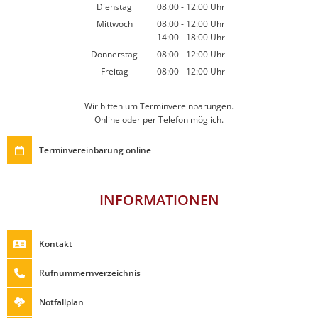
Von 14:00 bis 18:00 Uhr
Dienstag
08:00
-
12:00
Uhr
Von 08:00 bis 12:00 Uhr
Mittwoch
08:00
-
12:00
Uhr
14:00
-
18:00
Von 08:00 bis 12:00 Uhr
Uhr
Von 14:00 bis 18:00 Uhr
Donnerstag
08:00
-
12:00
Uhr
Von 08:00 bis 12:00 Uhr
Freitag
08:00
-
12:00
Uhr
Von 08:00 bis 12:00 Uhr
Wir bitten um Terminvereinbarungen.
Online oder per Telefon möglich.
Terminvereinbarung online
INFORMATIONEN
Kontakt
Rufnummernverzeichnis
Notfallplan