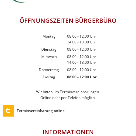
ÖFFNUNGSZEITEN BÜRGERBÜRO
Montag
08:00
-
12:00
Uhr
14:00
-
18:00
Von 08:00 bis 12:00 Uhr
Uhr
Von 14:00 bis 18:00 Uhr
Dienstag
08:00
-
12:00
Uhr
Von 08:00 bis 12:00 Uhr
Mittwoch
08:00
-
12:00
Uhr
14:00
-
18:00
Von 08:00 bis 12:00 Uhr
Uhr
Von 14:00 bis 18:00 Uhr
Donnerstag
08:00
-
12:00
Uhr
Von 08:00 bis 12:00 Uhr
Freitag
08:00
-
12:00
Uhr
Von 08:00 bis 12:00 Uhr
Wir bitten um Terminvereinbarungen.
Online oder per Telefon möglich.
Terminvereinbarung online
INFORMATIONEN