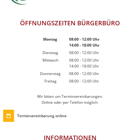
ÖFFNUNGSZEITEN BÜRGERBÜRO
Montag
08:00
-
12:00
Uhr
14:00
-
18:00
Von 08:00 bis 12:00 Uhr
Uhr
Von 14:00 bis 18:00 Uhr
Dienstag
08:00
-
12:00
Uhr
Von 08:00 bis 12:00 Uhr
Mittwoch
08:00
-
12:00
Uhr
14:00
-
18:00
Von 08:00 bis 12:00 Uhr
Uhr
Von 14:00 bis 18:00 Uhr
Donnerstag
08:00
-
12:00
Uhr
Von 08:00 bis 12:00 Uhr
Freitag
08:00
-
12:00
Uhr
Von 08:00 bis 12:00 Uhr
Wir bitten um Terminvereinbarungen.
Online oder per Telefon möglich.
Terminvereinbarung online
INFORMATIONEN