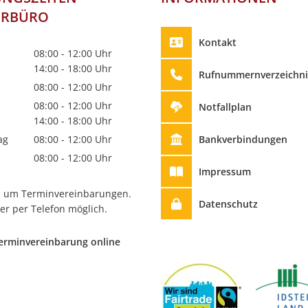
ERBÜRO
Kontakt
08:00
-
12:00
Uhr
Von 08:00 bis 12:00 Uhr
14:00
-
18:00
Uhr
Rufnummernverzeichni
Von 14:00 bis 18:00 Uhr
08:00
-
12:00
Uhr
Von 08:00 bis 12:00 Uhr
08:00
-
12:00
Uhr
Notfallplan
Von 08:00 bis 12:00 Uhr
14:00
-
18:00
Uhr
Von 14:00 bis 18:00 Uhr
Bankverbindungen
ag
08:00
-
12:00
Uhr
Von 08:00 bis 12:00 Uhr
08:00
-
12:00
Uhr
Impressum
Von 08:00 bis 12:00 Uhr
en um Terminvereinbarungen.
Datenschutz
er per Telefon möglich.
erminvereinbarung online