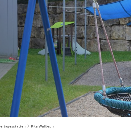
RATHAUS & POLITIK
LEBEN & BI
dertagesstätten
Kita Wallbach