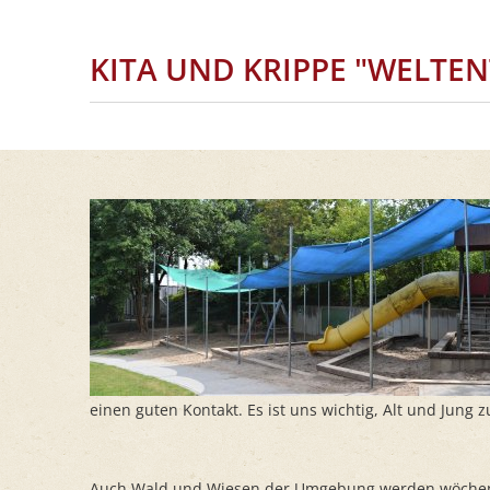
KITA
KITA UND KRIPPE "WELTE
WALLBACH
einen guten Kontakt. Es ist uns wichtig, Alt und Jung
Auch Wald und Wiesen der Umgebung werden wöchent